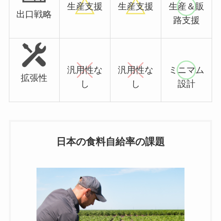
生産支援
生産支援
生産＆販
出口戦略
路支援
汎用性な
汎用性な
ミニマム
拡張性
し
し
設計
日本の食料自給率の課題