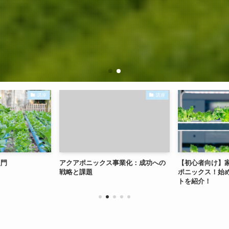
講座
講座
入門
アクアポニックス事業化：成功への
【初心者向け】
戦略と課題
ポニックス！始
トを紹介！